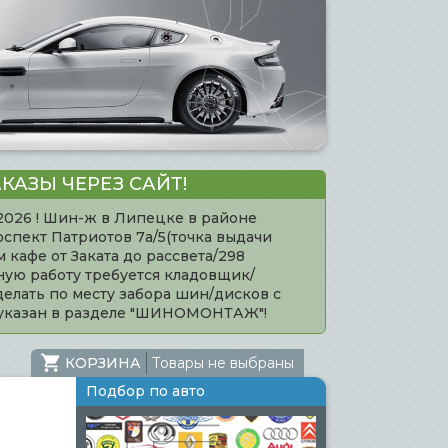
КАЗЫ ЧЕРЕЗ САЙТ!
.2026 ! Шин-ж в Липецке в районе
оспект Патриотов 7а/5(точка выдачи
кафе от Заката до рассвета/298
нную работу требуется кладовщик/
елать по месту забора шин/дисков с
 указан в разделе "ШИНОМОНТАЖ"!
КОРЗИНА
Товары не выбраны
Подбор по авто