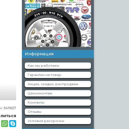
Информация
Как мы работаем
Гарантии на товар
Акции, скидки, распродажи
Шиномонтаж
Контакты
а:
5411627
Отзывы
литься
Условия рассрочки