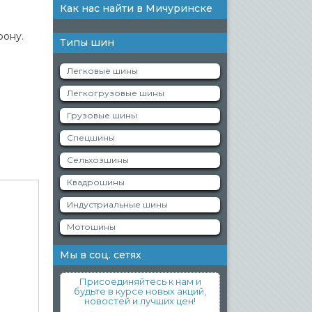
Как нас найти в Мичуринске
фону.
Типы шин
Легковые шины
Легкогрузовые шины
Грузовые шины
Спецшины
Сельхозшины
Квадрошины
Индустриальные шины
Мотошины
Мы в соц. сетях
Присоединяйтесь к нам и
будьте в курсе новых акций,
новостей и лучших цен!