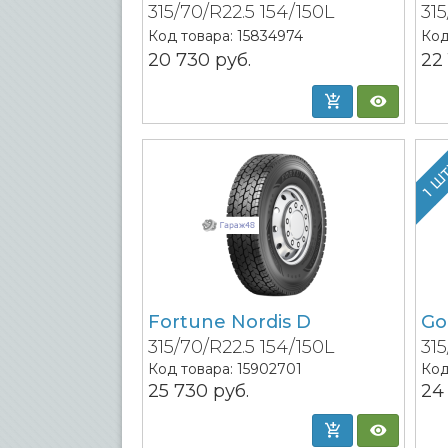
315/70/R22.5 154/150L
315
Код товара:
15834974
Код
20 730
руб.
22
1 Ш
Fortune Nordis D
Go
315/70/R22.5 154/150L
315
Код товара:
15902701
Код
25 730
руб.
24