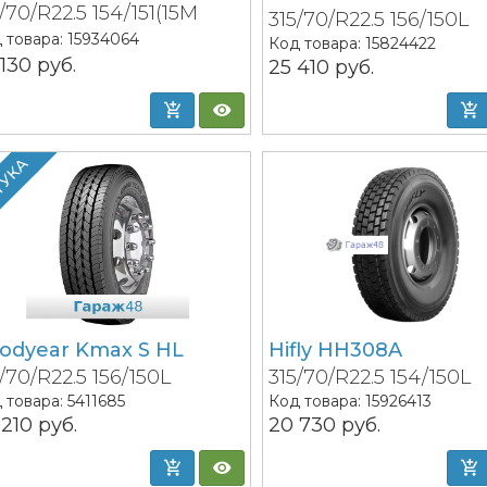
/70/R22.5 154/151(15M
315/70/R22.5 156/150L
 товара:
15934064
Код товара:
15824422
 130
руб.
25 410
руб.
ТУКА
odyear Kmax S HL
Hifly HH308A
/70/R22.5 156/150L
315/70/R22.5 154/150L
 товара:
5411685
Код товара:
15926413
 210
руб.
20 730
руб.