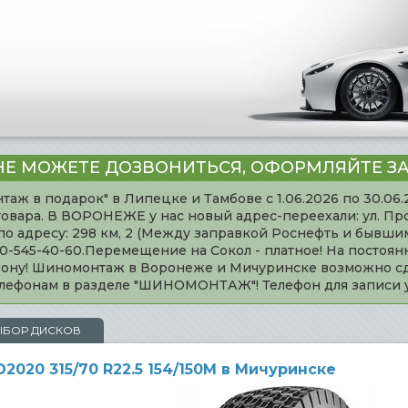
НЕ МОЖЕТЕ ДОЗВОНИТЬСЯ, ОФОРМЛЯЙТЕ ЗА
таж в подарок" в Липецке и Тамбове с 1.06.2026 по 30.06
товара. В ВОРОНЕЖЕ у нас новый адрес-переехали: ул. Пр
адресу: 298 км, 2 (Между заправкой Роснефть и бывшим 
920-545-40-60.Перемещение на Сокол - платное! На постоя
ефону! Шиномонтаж в Воронеже и Мичуринске возможно сд
телефонам в разделе "ШИНОМОНТАЖ"! Телефон для записи
ЫБОР ДИСКОВ
020 315/70 R22.5 154/150M в Мичуринске